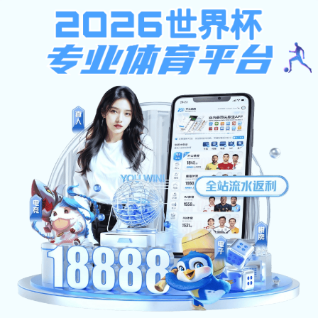
立即注册
泛亚电竞网页版
官网 ·
权威体育数据平台
泛亚电竞网页版 OFFICIAL WEBSITE
自2022年创立以来，
泛亚电竞网页版
致力于为用户提
供包括NBA、英超、欧洲杯、LPL在内的热门赛事直播
与数据服务，广受用户信赖。
立即下载泛亚电竞网页版APP