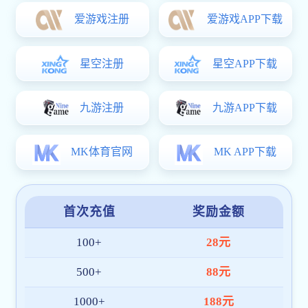
2026-07-08 22:02
40 次阅读
德保罗回顾梅西职业生涯十个高光时刻世
界杯夺冠居首奥运金牌名列第四
在足球界，梅西无疑是一个传奇人物，他的职业生涯
充满了光辉与荣耀。阿根廷中场德保罗最近回顾了梅
西职业生涯中的十个高光时刻，其中世界杯夺冠被认
为是最为重要的成就，而奥运金牌则名列第四。这篇
文章将从多个方面详细分析这十个高光时刻，探讨每
一个瞬间背后所蕴含的意义和影响力。通过回顾梅西
的辉煌历程，我们不仅可以感受到他在足球场上的卓