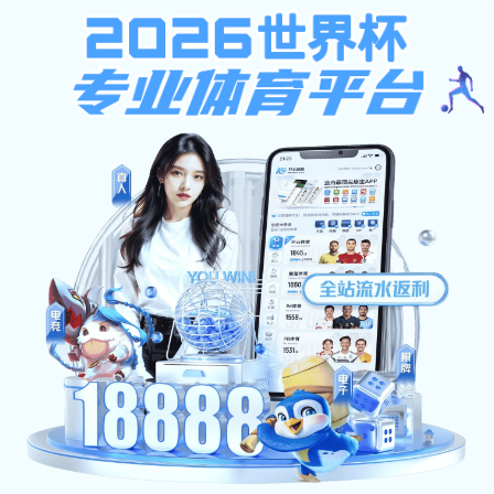
立即注册
首页
体育焦点
全部
最新
热门
推荐