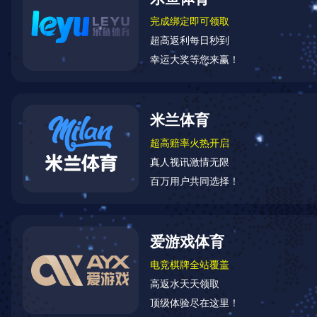
泛
v6.3.0
发布于 2025年10月18日
本次更新重点：