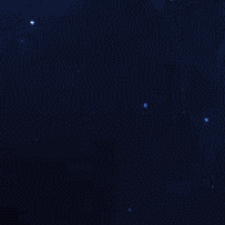
全站部署SSL/TLS协议，实现数据在传
用户
输过程中的有效保护。
王杰
江苏 · 深夜党
常常凌晨看球，泛亚电竞网页版 无
用
论是加载速度还是稳定性都表现不
畅度
错，没有掉线的烦恼。
官方