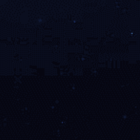
泛亚电竞网页版
泛亚电竞网页版官方网站【KY1.AC】官网认证:手机版、
pp下载、登录入口、官方网站、网页版、平台、网址、地
址、注册、娱乐，泛亚电竞网页版(中国)官方网站欢迎大家
选择真正的官方通道，同时我们提供全天候7x24小时在线
务，第一时间处理各类问题，正规集团平台有保障，欢迎
体验！
© 2026 泛亚电竞网页版 版权所有 · 保留所有权利