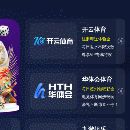
焦点
页版 App 全面升级
与智能预测于一体，泛亚电竞(中國)官方网站式的
互动社区
智能预测
Google Play 获取