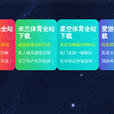
享。
视频与图文指引。