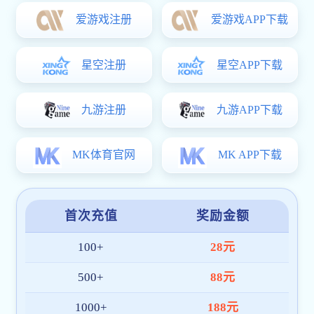
2026-07-07 18:59
37 次阅读
亚沙里经纪人与罗马亚特兰大接触米兰尚
未展开谈判
近日，关于亚沙里经纪人与罗马亚特兰大接触的新闻
引发了广泛关注。这一事件不仅涉及到球员的转会市
场动态，也反映了意大利足球联赛中的竞争态势。文
章将从四个方面详细探讨这一话题：首先，分析亚沙
里经纪人的背景及其在球员转会中的角色；其次，探
讨罗马与亚特兰大的接触对双方球队构成的影响；第
三，讨论米兰尚未展开谈判的原因及其可能面临的挑