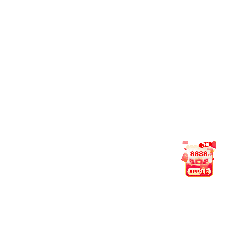
评估。
其次，米兰内部正在经历重组阶段，新帅上任后对于
球队阵容进行了重新审视。在这个过程中，他们需要
时间来确定哪些位置需要补强，以及如何利用现有资
源。所以，在未明确战略方向之前，不便贸然启动谈
判。
最后，市场竞争激烈也是一个重要因素。目前其他俱
乐部已开始积极布局，引进目标球员。如果米兰不迅
速采取行动，很可能错失良机。因此，他们必须谨慎
行事，以确保做出的每一个决策都能带来长远利益。
4、未来发展趋势展望
基于目前情况来看，随着冬季转会窗口临近，各大俱
乐部必然会加快动作。因此，可以预见的是，不论是