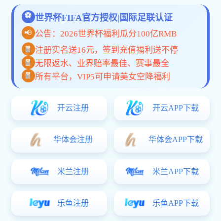
首页
/
体育焦点
/ 正文