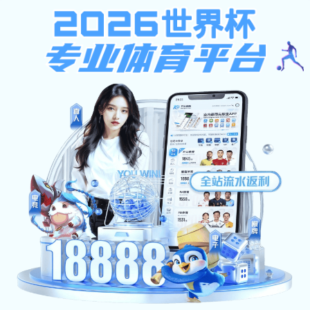
立即注册
泛亚电竞网页版
官网 ·
权威体育数据平台
泛亚电竞网页版 OFFICIAL WEBSITE
自2022年创立以来，
泛亚电竞网页版
致力于为用户提
供包括NBA、英超、欧洲杯、LPL在内的热门赛事直播
与数据服务，广受用户信赖。
立即下载泛亚电竞网页版APP