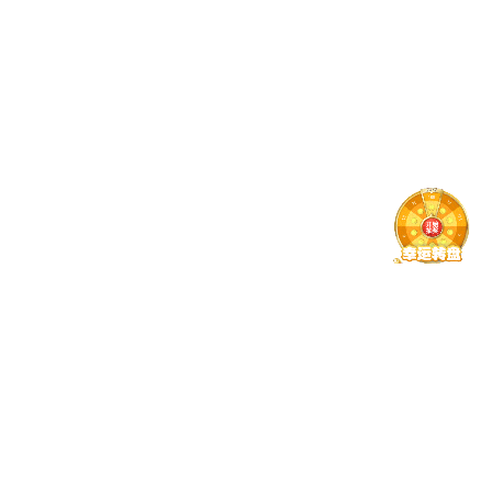
活性来不断寻找进攻机会。
此外，杜兰特还有着非常高效的数据表现，他常年保
持着极高的投篮命中率，无论是在三分线外还是内线
都表现不俗。这种高效率使得他即便出手次数达到三
十次，也依然能够为球队贡献大量有效分数，从而帮
助球队赢下比赛。
更重要的是，杜兰特具备良好的比赛阅读能力，这让
他可以迅速适应不同节奏和战术要求。无论是在快攻
中还是阵地战里，他都能找到最佳的位置进行投篮，
这样灵活多变的发展方向，使得他的攻击模式充满变
化，也让对方防守者倍感压力。
3、公牛队战术体系分析