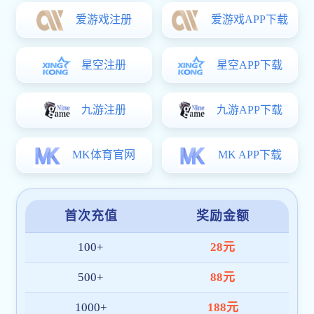
2026-05-22 20:04
59 次阅读
微笑刺客称KD在公牛时代能赢得胜利每场
轻松出手三十次
本文将围绕“微笑刺客称KD在公牛时代能赢得胜利 每
场轻松出手三十次”这一观点进行深入探讨。首先，文
章将从微笑刺客的背景和影响力入手，分析他为何能
够提出这样的论断。接着，将讨论凯文·杜兰特
（KD）在公牛时期可能展现出的比赛风格和个人能
力，以及如何通过这种风格帮助球队取得胜利。此
外，文章还会阐述当时公牛队的战术体系对KD发挥的