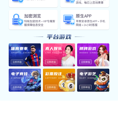
专家们的关注，因为杜兰特被认为是现代篮球最具威
胁性的进攻球员之一，而公牛队则是历史上最成功的
一支球队之一。
微笑刺客之所以能够做出这样的判断，是基于对杜兰
特个人能力以及当时公牛队战术体系的深刻理解。他
认为，杜兰特不仅具备超强得分能力，还能在团队配
合中扮演重要角色，因此如果他身处那个辉煌年代，
必定会有惊人的表现。
2、凯文·杜兰特的比赛风格
凯文·杜兰特以其独特而全面的进攻方式闻名于世。他
既可以在外线投射，也能够通过突破制造罚球机会，
而这两种能力使他成为防守者难以应付的人物。如果
把他放置于公牛时代，他势必会利用自己的高度和灵